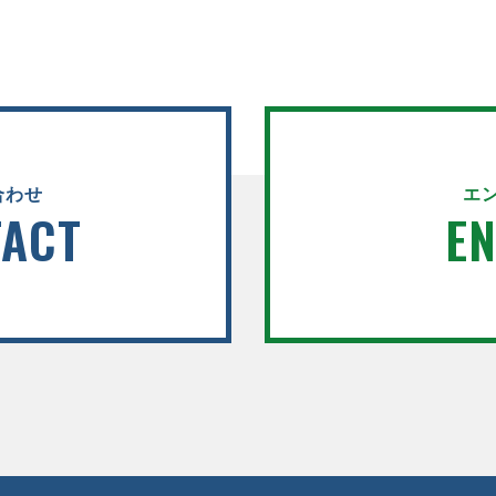
合わせ
エ
ACT
E