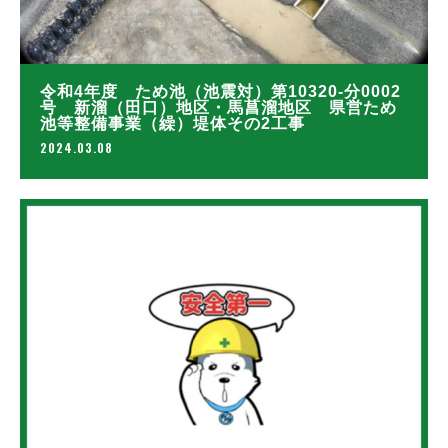
令和4年度 ため池（池震対）第10320-分0002
号 新溜（田口）地区・馬菖溜地区 県営ため
池等整備事業（繰）堤体その2工事
2024.03.08