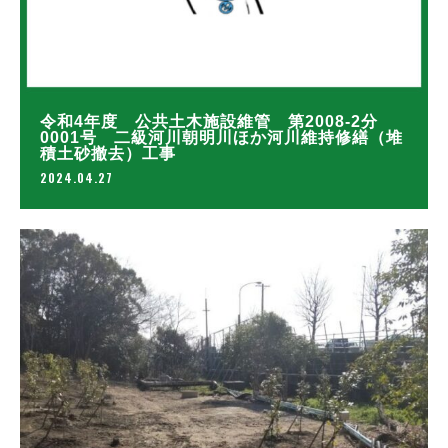
令和4年度 公共土木施設維管 第2008-2分
0001号 二級河川朝明川ほか河川維持修繕（堆
積土砂撤去）工事
2024.04.27