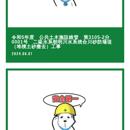
令和5年度 公共土木施設維管 第3105-2分
0001号 二級水系朝明川水系焼合川砂防堰堤
（堆積土砂撤去）工事
2024.06.07